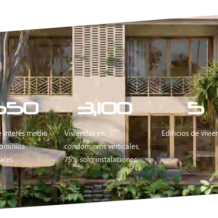
650
3,100
5
e interés medio
Viviendas en
Edificios de vivie
ominios
condominios verticales,
ales.
75% solo instalaciones.