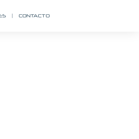
ES
CONTACTO
es,