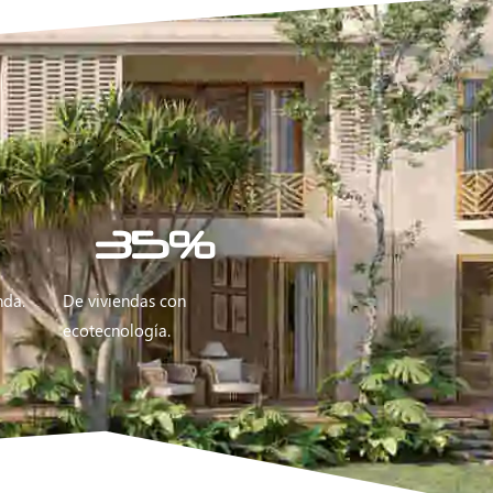
35
%
nda.
De viviendas con
ecotecnología.