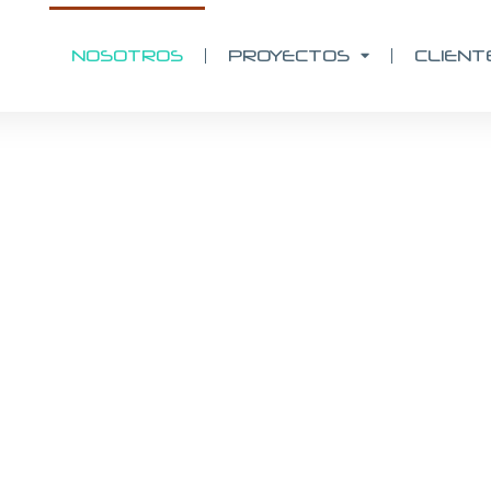
NOSOTROS
PROYECTOS
CLIENT
opments where everyone thriv
ures long term value.