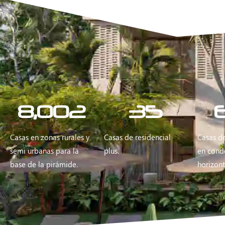
8,002
35
Casas en zonas rurales y
Casas de residencial
Casas d
semi urbanas para la
plus.
en cond
base de la pirámide.
horizont