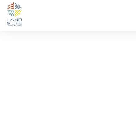
Designing devel
ens