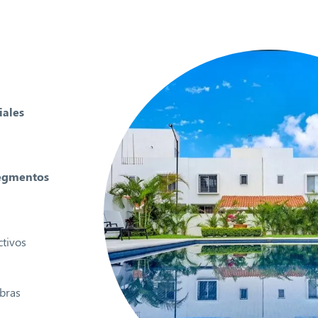
iales
segmentos
ctivos
obras